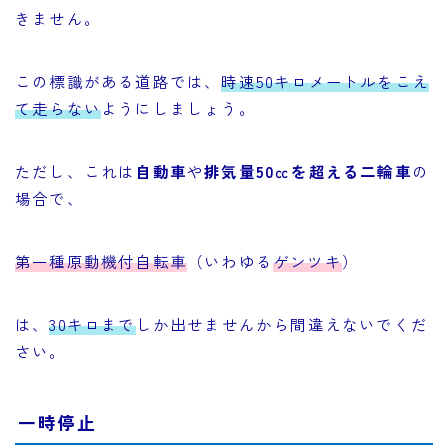
きません。
この標識がある道路では、
時速50キロメートルをこえ
て走らない
ようにしましょう。
ただし、これは
自動車
や
排気量50㏄を超える二輪車
の
場合で、
第一種原動機付自転車
（いわゆる
ゲンツキ
）
は、
30キロまで
しか出せませんから間違えないでくだ
さい。
一時停止