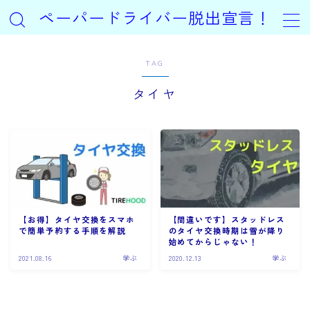
ペーパードライバー脱出宣言！
MENU
TAG
タイヤ
ホーム
プロフィール
学ぶ
コツ
【お得】タイヤ交換をスマホ
【間違いです】スタッドレス
で簡単予約する手順を解説
のタイヤ交換時期は雪が降り
始めてからじゃない！
練習する
2021.08.16
学ぶ
2020.12.13
学ぶ
お問い合わせ